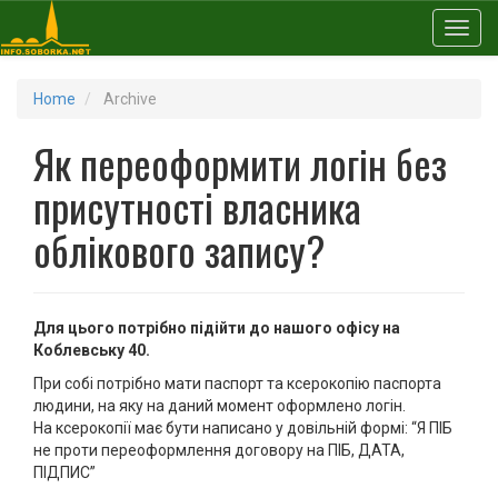
Toggl
Home
Archive
Як переоформити логін без
присутності власника
облікового запису?
Для цього потрібно підійти до нашого офісу на
Коблевську 40.
При собі потрібно мати паспорт та ксерокопію паспорта
людини, на яку на даний момент оформлено логін.
На ксерокопії має бути написано у довільній формі: “Я ПІБ
не проти переоформлення договору на ПІБ, ДАТА,
ПІДПИС”